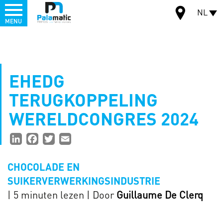
Menu
NL
MENU
Overslaan
en
CARTE
naar
de
EHEDG
inhoud
gaan
TERUGKOPPELING
WERELDCONGRES 2024
Partager
LinkedIn
Facebook
Twitter
Email
la
CHOCOLADE EN
page
SUIKERVERWERKINGSINDUSTRIE
| 5 minuten lezen
| Door
Guillaume De Clerq