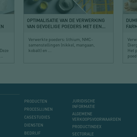
OPTIMALISATIE VAN DE VERWERKING
DUMP
EN
VAN GEVOELIGE POEDERS MET EEN...
FARM
Verwerkte poeders: lithium, NMC-
Verw
samenstellingen (nikkel, mangaan,
Dier
 Deze
kobalt) en ...
Het p
..
poed
MENU
MENU
JURIDISCHE
PRODUCTEN
PRINCIPAL
INFORMATIE
PROCESLIJNEN
ALGEMENE
CASESTUDIES
VERKOOPSVOORWAARDEN
DIENSTEN
PRODUCTINDEX
BEDRIJF
SECTORALE