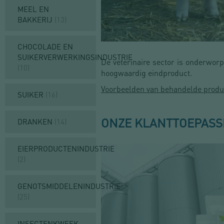
MEEL EN
BAKKERIJ
(13)
CHOCOLADE EN
SUIKERVERWERKINGSINDUSTRIE
De veterinaire sector is onderwor
(10)
hoogwaardig eindproduct.
Voorbeelden van behandelde produ
SUIKER
(16)
ONZE KLANTTOEPASS
DRANKEN
(14)
EIERPRODUCTENINDUSTRIE
(2)
GENOTSMIDDELENINDUSTRIE
VOEDINGS- EN DIERVOEDERINDUS
(25)
INSECTENKWEEK