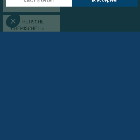
PETROCHEMIE
(13)
SYNTHETISCHE
CHEMISCHE
(16)
PAPIER
FIJNE CHEMIE
(23)
FARMACIE
(16)
COSMETIEK EN
HYGIËNE
(6)
VETERINAIR
(3)
MINERALENINDUSTRIE EN BOUWSECTOR
(