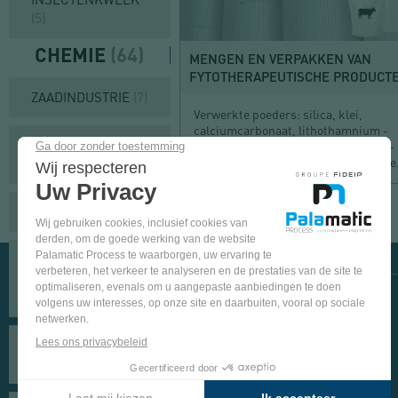
(5)
CHEMIE
(64)
MENGEN EN VERPAKKEN VAN
FYTOTHERAPEUTISCHE PRODUCT
ZAADINDUSTRIE
(7)
Verwerkte poeders: silica, klei,
calciumcarbonaat, lithothamnium -
VERF EN COATING
Voedingssupplementen voor dieren -
klant is een producent van specifieke.
(13)
RUBBER
(5)
KOM
ONZE
SAMENGESTELDE
APPARATUUR
TESTEN
MATERIALEN EN
IN
VOLG ONS OP SOCIALE NETWERKEN
PLASTIC
(11)
ONZE
TESTSTATION
PINTEREST
YOUTUBE
LINKEDIN
FACEBOOK
WASMIDDEL EN
MEER
WASPOEDER
(7)