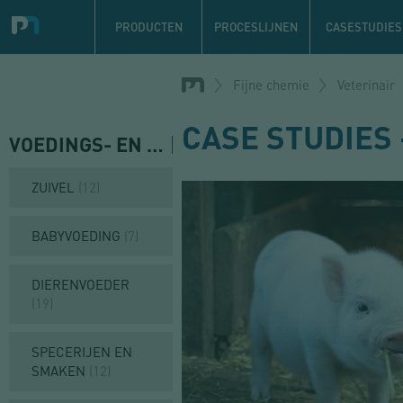
Navigation
principale
PRODUCTEN
PROCESLIJNEN
CASESTUDIES
Overslaan
en
Fijne chemie
Veterinair
naar
de
CASE STUDIES 
VOEDINGS- EN DIERVOEDERINDUSTRIE
(11
inhoud
NAVIGATION
gaan
PRINCIPALE
TEST
ZUIVEL
(12)
BABYVOEDING
(7)
DIERENVOEDER
(19)
SPECERIJEN EN
SMAKEN
(12)