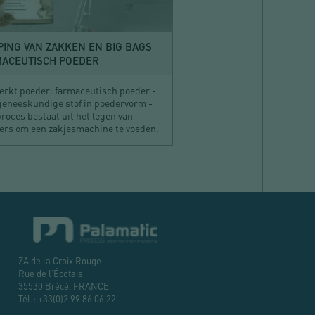
ING VAN ZAKKEN EN BIG BAGS
ACEUTISCH POEDER
erkt poeder: farmaceutisch poeder -
geneeskundige stof in poedervorm -
roces bestaat uit het legen van
ers om een zakjesmachine te voeden.
ZA de la Croix Rouge
Rue de l'Écotais
35530 Brécé, FRANCE
Tél.:
+33(0)2 99 86 06 22