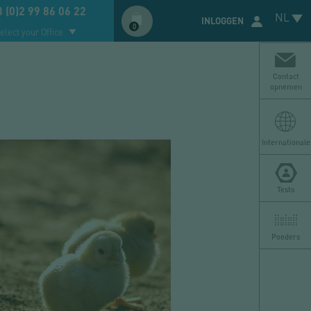
Compte
 (0)2 99 86 06 22
NL
utilisateur
INLOGGEN
0
elect your Office
Contact
opnemen
O
v
Internationale
Tests
Poeders