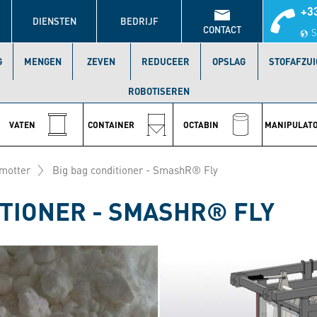
+33
DIENSTEN
BEDRIJF
CONTACT
S
G
MENGEN
ZEVEN
REDUCEER
OPSLAG
STOFAFZUI
ROBOTISEREN
VATEN
CONTAINER
OCTABIN
MANIPULAT
motter
Big bag conditioner - SmashR® Fly
ITIONER - SMASHR® FLY