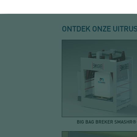
ONTDEK ONZE UITRUS
BIG BAG BREKER SMASHR®