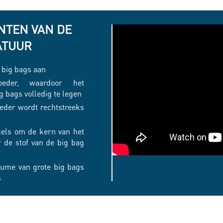
NTEN VAN DE
ATUUR
n big bags aan
eder, waardoor het
 bags volledig te legen
eder wordt rechtstreeks
gels om de kern van het
r de stof van de big bag
BIG
olume van grote big bags
s
BAG
CONDITIONER
SMASHR