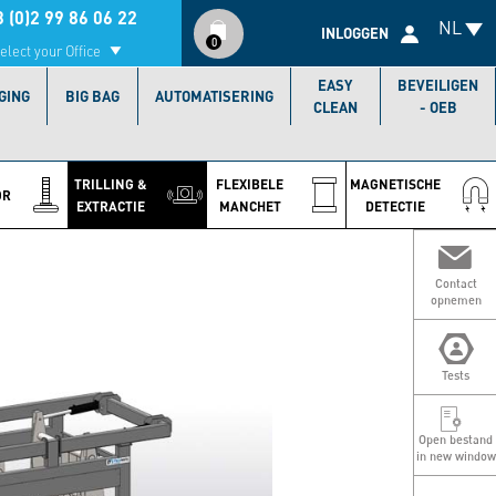
Compte
 (0)2 99 86 06 22
NL
utilisateur
INLOGGEN
0
elect your Office
EASY
BEVEILIGEN
GING
BIG BAG
AUTOMATISERING
CLEAN
- OEB
TRILLING &
FLEXIBELE
MAGNETISCHE
OR
EXTRACTIE
MANCHET
DETECTIE
Contact
opnemen
Tests
Open bestand
in new window