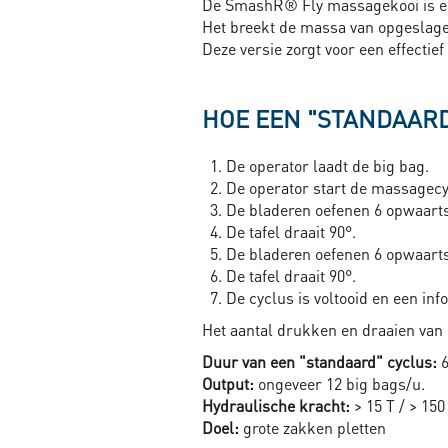
De SmashR® Fly massagekooi is een
Het breekt de massa van opgeslagen
Deze versie zorgt voor een effectie
HOE EEN "STANDAAR
De operator laadt de big bag.
De operator start de massagecy
De bladeren oefenen 6 opwaarts
De tafel draait 90°.
De bladeren oefenen 6 opwaartse
De tafel draait 90°.
De cyclus is voltooid en een in
Het aantal drukken en draaien van d
Duur van een "standaard" cyclus:
6
Output:
ongeveer 12 big bags/u.
Hydraulische kracht:
> 15 T / > 15
Doel:
grote zakken pletten