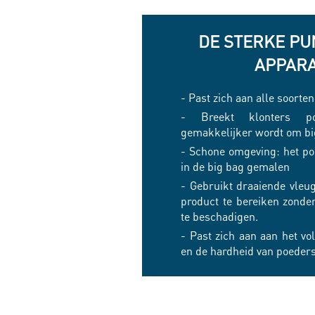
DE STERKE PU
APPAR
- Past zich aan alle soorte
- Breekt klonters po
gemakkelijker wordt om big
- Schone omgeving: het po
in de big bag gemalen
- Gebruikt draaiende vleu
product te bereiken zonde
te beschadigen.
- Past zich aan aan het v
en de hardheid van poeder