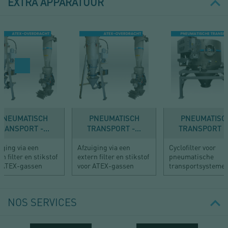
EXTRA APPARATUUR
PNEUMATISCH
PNEUMATISCH
PNEUMATISC
RANSPORT -...
TRANSPORT -...
TRANSPORT -.
iging via een
Afzuiging via een
Cyclofilter voor
rn filter en stikstof
extern filter en stikstof
pneumatische
 ATEX-gassen
voor ATEX-gassen
transportsystemen
NOS SERVICES