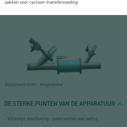
zakken voor cycloon-transfervoeding
Geïsoleerd zicht - knijpventiel
DE STERKE PUNTEN VAN DE APPARATUUR
- Volledige doorboring : geen verlies van lading