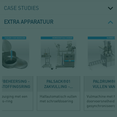
CASE STUDIES
EXTRA APPARATUUR
OFBEHEERSING -
PALSACK®01
PALDRUM®0
STOFFINGSRING
ZAKVULLING -...
VULLEN VAN..
afzuiging met een
Halfautomatisch vullen
Vulmachine met h
ès-ring
met schroefdosering
doorvoersnelheid 
gesynchroniseerde