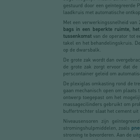
gestuurd door een geïntegreerde P
laadkruis met automatische ontkop
Met een verwerkingssnelheid van 20
bags in een beperkte ruimte, het
tussenkomst
van de operator tot 
takel en het behandelingskruis. D
op de dwarsbalk.
De grote zak wordt dan overgebrac
de grote zak zorgt ervoor dat de
perscontainer geleid om automatis
De plexiglas omkasting rond de tre
gaan mechanisch open om plaats te 
ontwerp toegepast om het mogelij
massagecilinders gebruikt om pr
buffertrechter slaat het cement uit 
Niveausensoren zijn geïntegreer
stromingshulpmiddelen, zoals
pne
stroming te bevorderen. Aan de uit