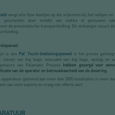
heid
vangt alle fijne deeltjes op die vrijkomen bij het ledigen e
 gescheiden door middel van vlakke of gevouwen zakfil
et de pneumatische transportleiding. De stofvanger stuurt de f
ortleiding.
rolepaneel
ijn is een
Pal' Touch-bedieningspaneel
in het proces geïnteg
n: lossen van big bags, evacuatie van big bags, opslag en 
ngenieurs van Palamatic Process
hebben gezorgd voor eenvo
ificatie van de operator en betrouwbaarheid van de dosering.
 apparatuur geleverd aan meer dan 2000 installaties in meer da
en van onze experts en vraag een offerte aan!
ARATUUR