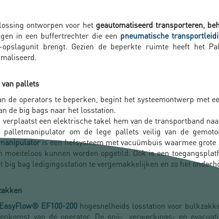
lossing ontworpen voor het
geautomatiseerd transporteren, be
agen in een buffertrechter die een
pneumatische transportleidi
-opslagunit brengt. Gezien de beperkte ruimte heeft het P
imaliseerd.
 van pallets
 de operators te beperken, begint het systeemontwerp met e
n de big bags naar het losstation.
t, verplaatst een elektrische takel hem van de transportband naa
n palletmanipulator om de lege pallets veilig van de gemoto
manipulator
is een hefsysteem met vacuümbuis waarmee grote o
 en moeiteloos kunnen worden opgetild. Ook is een toegangsplat
et big bag ledigingsstation te vergemakkelijken en zo het onder
zakken
EasyFlow® EF100-200
hogesnelheids losstation voor bulkzakk
enkomst van de operator. De snij-, verwerkings- en evacuat