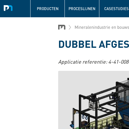
Navigation
principale
PRODUCTEN
PROCESLIJNEN
CASESTUDIES
Overslaan
en
Mineralenindustrie en bouws
naar
de
DUBBEL AFGES
inhoud
gaan
Applicatie referentie:
4-41-008