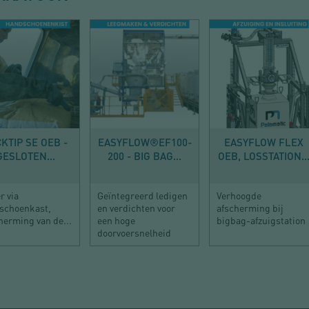
LOSSEN
LOSSEN
LOSSEN
KTIP SE OEB -
EASYFLOW®EF100-
EASYFLOW FLEX
GESLOTEN...
200 - BIG BAG...
OEB, LOSSTATION..
r via
Geïntegreerd ledigen
Verhoogde
schoenkast,
en verdichten voor
afscherming bij
herming van de...
een hoge
bigbag-afzuigstation
doorvoersnelheid