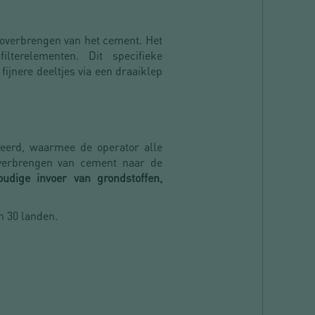
n overbrengen van het cement. Het
terelementen. Dit specifieke
ijnere deeltjes via een draaiklep
reerd, waarmee de operator alle
overbrengen van cement naar de
udige invoer van grondstoffen,
n 30 landen.