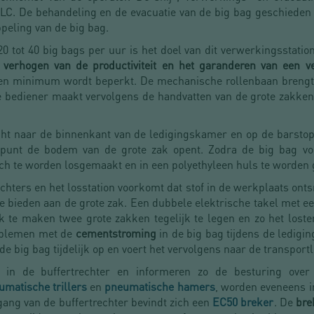
LC. De behandeling en de evacuatie van de big bag geschieden
peling van de big bag.
 tot 40 big bags per uur is het doel van dit verwerkingsstatio
 verhogen van de productiviteit en het garanderen van een ve
een minimum wordt beperkt. De mechanische rollenbaan brengt 
e bediener maakt vervolgens de handvatten van de grote zakke
ht naar de binnenkant van de ledigingskamer en op de barstop
 punt de bodem van de grote zak opent. Zodra de big bag voll
ch te worden losgemaakt en in een polyethyleen huls te worde
chters en het losstation voorkomt dat stof in de werkplaats ont
bieden aan de grote zak. Een dubbele elektrische takel met een
k te maken twee grote zakken tegelijk te legen en zo het lost
oblemen met de
cementstroming
in de big bag tijdens de ledigi
de big bag tijdelijk op en voert het vervolgens naar de transportli
d in de buffertrechter en informeren zo de besturing ove
umatische trillers
en
pneumatische hamers
, worden eveneens i
gang van de buffertrechter bevindt zich een
EC50 breker
. De
bre