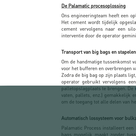
De Palamatic procesoplossing
Ons engineeringteam heeft een op
Het cement wordt tijdelijk opgesl
cement vervolgens naar een silo
interventie door de operator gemin
Transport van big bags en stapelen
Om de handmatige tussenkomst van
voor het bufferen en overbrengen va
Zodra de big bag op zijn plaats lig
operator gebruikt vervolgens ee
palletopslagplaats te brengen. De
vaten, pallets, enz.) gemakkelijk
om de toegang tot alle delen van h
Automatisch lossysteem voor bulk
Palamatic Process installeert een
bags mogelijk maakt zonder tuss