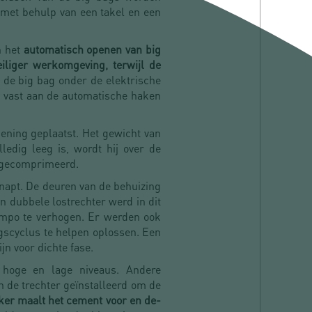
 met behulp van een takel en een
n het
automatisch openen van big
iliger werkomgeving, terwijl de
de big bag onder de elektrische
n vast aan de automatische haken
ening geplaatst. Het gewicht van
edig leeg is, wordt hij over de
n gecomprimeerd.
snapt. De deuren van de behuizing
 dubbele lostrechter werd in dit
empo te verhogen. Er werden ook
ngscyclus te helpen oplossen. Een
jn voor dichte fase.
r hoge en lage niveaus. Andere
n de trechter geïnstalleerd om de
ker maalt het cement voor en de-