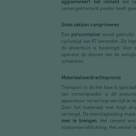
agglomereert het cement
dat la
samengeklonterd poeder heeft ge
Grote zakken comprimeren
Een
perscontainer
wordt gebruikt 
cyclustijd van 87 seconden. De le
de afvoerbuis is bevestigd. Voor 
operator de deuren van de veiligh
schakelen.
Materiaaloverdrachtsproces
Transport in dichte fase is specia
van cementpoeder is dit pneumat
apparatuur na verloop van tijd te 
Door het materiaal met hoge dru
verlengd. De overslagleiding maakt
over te brengen
. Het cement wor
elastomeerafdichting. Het ventiel 