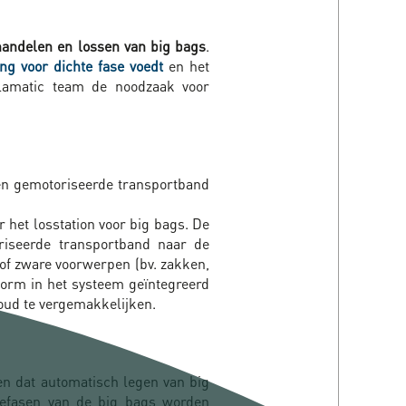
handelen en lossen van big bags
.
ng voor dichte fase voedt
en het
alamatic team de noodzaak voor
en gemotoriseerde transportband
r het losstation voor big bags. De
riseerde transportband naar de
f zware voorwerpen (bv. zakken,
form in het systeem geïntegreerd
houd te vergemakkelijken.
en dat automatisch legen van big
iefasen van de big bags worden