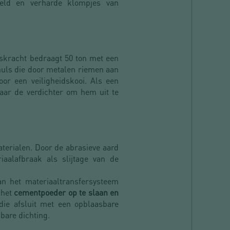
teld en verharde klompjes van
gskracht bedraagt 50 ton met een
huls die door metalen riemen aan
oor een veiligheidskooi. Als een
naar de verdichter om hem uit te
aterialen. Door de abrasieve aard
aalafbraak als slijtage van de
n het materiaaltransfersysteem
 het
cementpoeder op te slaan en
die afsluit met een opblaasbare
bare dichting.