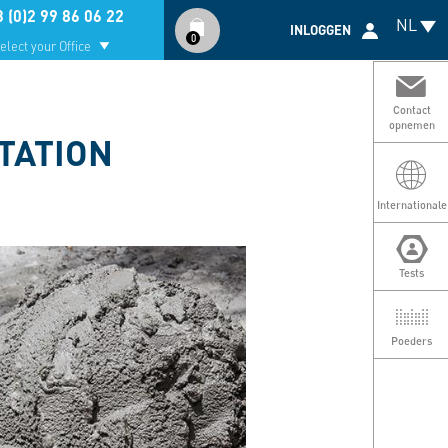
Compte
 (0)2 99 86 06 22
NL
utilisateur
INLOGGEN
0
elect your Office
Contact
opnemen
TATION
O
v
Internationale
Tests
Poeders