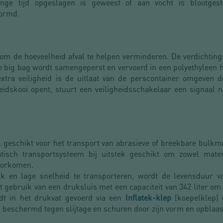
nge tijd opgeslagen is geweest of aan vocht is blootges
vormd.
om de hoeveelheid afval te helpen verminderen. De verdichtin
ge big bag wordt samengeperst en vervoerd in een polyethyleen 
extra veiligheid is de uitlaat van de perscontainer omgeven d
eidskooi opent, stuurt een veiligheidsschakelaar een signaal 
al geschikt voor het transport van abrasieve of breekbare bulkm
isch transportsysteem bij uitstek geschikt om zowel materi
voorkomen.
k en lage snelheid te transporteren, wordt de levensduur va
 gebruik van een druksluis met een capaciteit van 342 liter om
dt in het drukvat gevoerd via een
Inflatek-klep
(koepelklep) 
is beschermd tegen slijtage en schuren door zijn vorm en opblaas