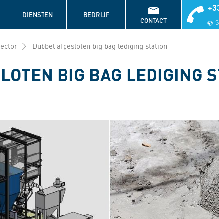
+33
DIENSTEN
BEDRIJF
CONTACT
S
ector
Dubbel afgesloten big bag lediging station
LOTEN BIG BAG LEDIGING S