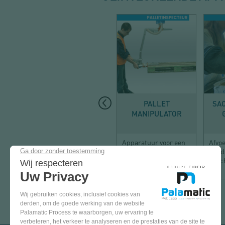
LOSSEN
PALLET
SAC
MANIPULATOR
Apparatuur voor een
Afvoe
pallet-sorteerlijn
hand
besc
KOM