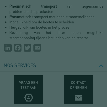
Pneumatisch transport
van zogenaamde
problematische producten
Pneumatisch transport
met hoge stroomsnelheden
Mogelijkheid om de boetes te scheiden
Hergebruik van boetes in het proces
Beveiliging van het filter tegen mogelijke
stoomophoping tijdens het laden van de reactor
Partager
LinkedIn
Facebook
Twitter
Email
la
page
NOS SERVICES
VRAAG EEN
CONTACT
TEST AAN
OPNEMEN