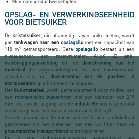
Minimale productwisseltijden
OPSLAG- EN VERWERKINGSEENHEID
VOOR BIETSUIKER
De
kristalsuiker
, die afkomstig is van suikerbieten, wordt
per
tankwagen naar een
opslagsilo
met een capaciteit van
115 m³ getransporteerd. Deze
opslagsilo
bestaat uit een
niveausensor, een roestvrijstalen ATEX 22
anti-
overbruggingsinrichting
om de
doorstroming van het
materiaal t
e vergemakkelijken en een handbediende
afsluiter om de
doorstroming van de poeders
of
stortgoederen
op elk moment te stoppen.
Het
bulkmateriaal
wordt getransporteerd door middel van
een
mechanische buisschroef
met een diameter van 219
mm, die aan de uitgang van de
industriële silo
is geplaatst
en die zorgt voor een massastroom van 5.000 kg/h.
Aan de uitgang van de doseerschroef is een tandwielkast
gemonteerd om het materiaal met een los filter naar de
pneumatische transportband
te transporteren.
Er is een leidingspoelsysteem geïnstalleerd om