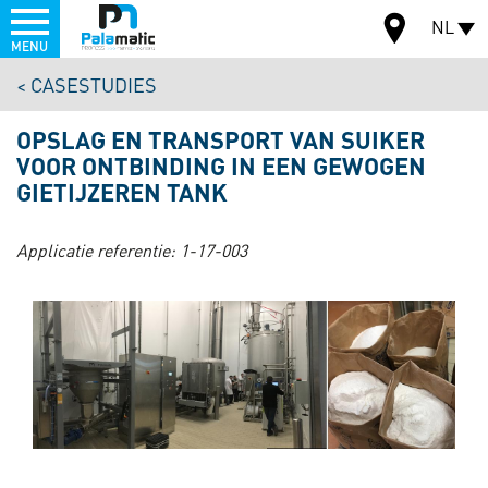
Menu
NL
MENU
Overslaan
CASESTUDIES
en
CARTE
naar
OPSLAG EN TRANSPORT VAN SUIKER
de
VOOR ONTBINDING IN EEN GEWOGEN
inhoud
gaan
GIETIJZEREN TANK
Applicatie referentie:
1-17-003