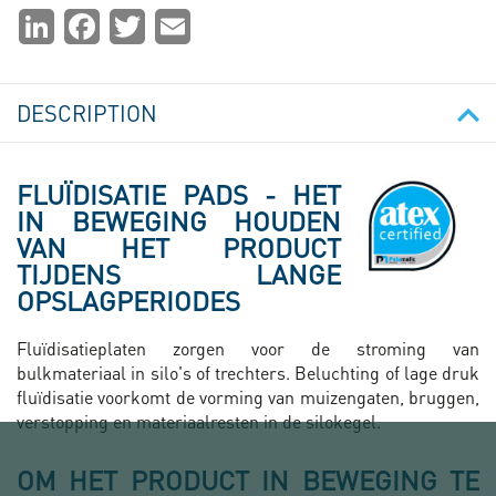
Partager
LinkedIn
Facebook
Twitter
Email
la
page
DESCRIPTION
FLUÏDISATIE PADS - HET
IN BEWEGING HOUDEN
VAN HET PRODUCT
TIJDENS LANGE
OPSLAGPERIODES
Fluïdisatieplaten zorgen voor de stroming van
bulkmateriaal in silo's of trechters. Beluchting of lage druk
fluïdisatie voorkomt de vorming van muizengaten, bruggen,
verstopping en materiaalresten in de silokegel.
OM HET PRODUCT IN BEWEGING TE