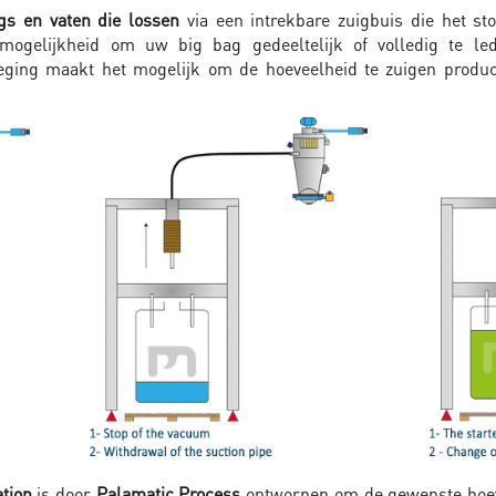
gs en vaten die lossen
via een intrekbare zuigbuis die het stor
gelijkheid om uw big bag gedeeltelijk of volledig te le
eging maakt het mogelijk om de hoeveelheid te zuigen produc
ation
is door
Palamatic Process
ontworpen om de gewenste hoev