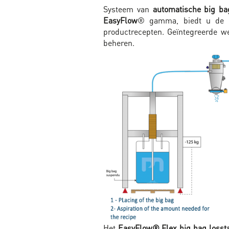
Systeem van
automatische big ba
EasyFlow
® gamma, biedt u de mo
productrecepten. Geïntegreerde w
beheren.
Het
EasyFlow® Flex big bag losst