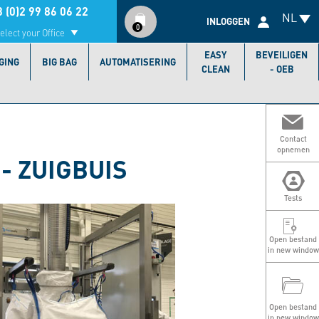
Compte
 (0)2 99 86 06 22
NL
utilisateur
INLOGGEN
0
elect your Office
EASY
BEVEILIGEN
GING
BIG BAG
AUTOMATISERING
CLEAN
- OEB
Contact
opnemen
- ZUIGBUIS
Tests
Open bestand
in new window
Open bestand
in new window