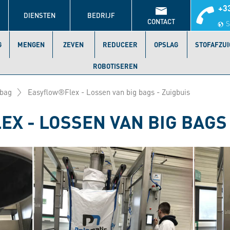
+33
DIENSTEN
BEDRIJF
CONTACT
S
G
MENGEN
ZEVEN
REDUCEER
OPSLAG
STOFAFZUI
ROBOTISEREN
 bag
Easyflow®Flex - Lossen van big bags - Zuigbuis
X - LOSSEN VAN BIG BAGS 