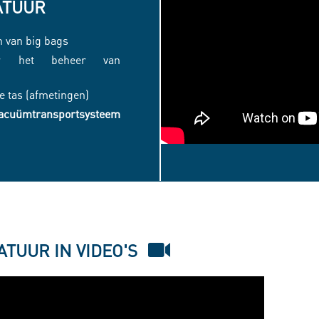
ATUUR
n van big bags
or het beheer van
e tas (afmetingen)
acuümtransportsysteem
EASYFLOW®
FLEX
-
BIG
TUUR IN VIDEO'S
BAG
DISCHARGING