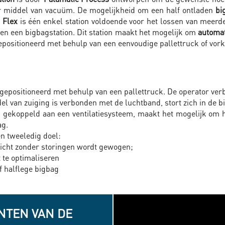
r middel van vacuüm. De mogelijkheid om een half ontladen
bi
 Flex
is één enkel station voldoende voor het lossen van meerde
en een bigbagstation. Dit station maakt het mogelijk om
automat
ositioneerd met behulp van een eenvoudige pallettruck of vork
 gepositioneerd met behulp van een pallettruck. De operator ve
el van zuiging is verbonden met de luchtband, stort zich in de b
gekoppeld aan een ventilatiesysteem, maakt het mogelijk om h
ag.
n tweeledig doel:
wicht zonder storingen wordt gewogen;
 te optimaliseren
f halflege bigbag
NTEN VAN DE