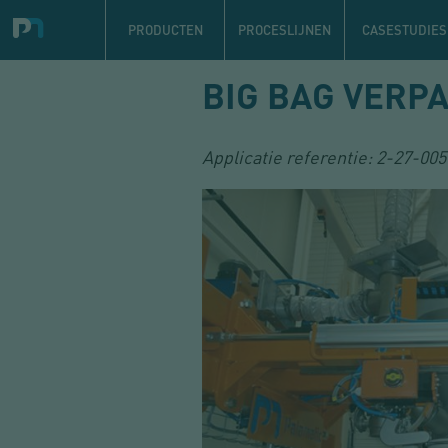
Navigation
principale
PRODUCTEN
PROCESLIJNEN
CASESTUDIES
Overslaan
BIG BAG VERP
en
naar
de
Applicatie referentie:
2-27-005
inhoud
gaan