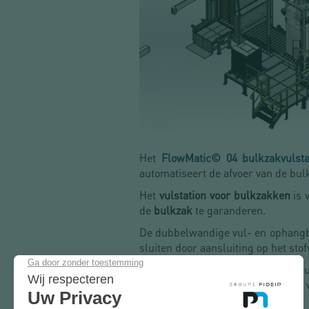
Het
FlowMatic© 04 bulkzakvulsta
automatiseert de afvoer van de bul
Het
vulstation voor bulkzakken
is 
de
bulkzak
te garanderen.
De dubbelwandige vul- en ophangbu
sluiten door aansluiting op het st
De
bulkzak
wordt aan de structu
bulkzak
vast te houden tijdens het