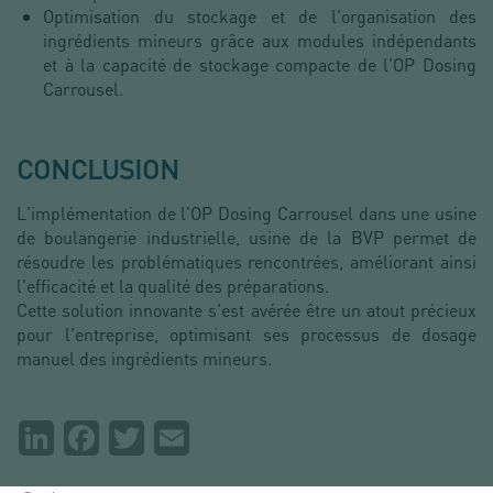
Optimisation du stockage et de l'organisation des
ingrédients mineurs grâce aux modules indépendants
et à la capacité de stockage compacte de l'OP Dosing
Carrousel.
CONCLUSION
L'implémentation de l'OP Dosing Carrousel dans une usine
de boulangerie industrielle, usine de la BVP permet de
résoudre les problématiques rencontrées, améliorant ainsi
l'efficacité et la qualité des préparations.
Cette solution innovante s'est avérée être un atout précieux
pour l'entreprise, optimisant ses processus de dosage
manuel des ingrédients mineurs.
Partager
LinkedIn
Facebook
Twitter
Email
la