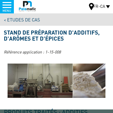
Menu
FR-CA
MENU
Aller
ETUDES DE CAS
au
CARTE
contenu
STAND DE PRÉPARATION D'ADDITIFS,
principal
D'ARÔMES ET D'ÉPICES
Référence application :
1-15-008
PRODUITS TRAITÉS : ADDITIFS,