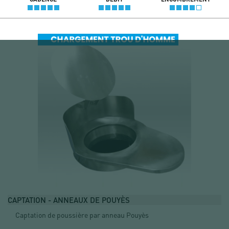
CAPTATION - ANNEAUX DE POUYÈS
Captation de poussière par anneau Pouyès