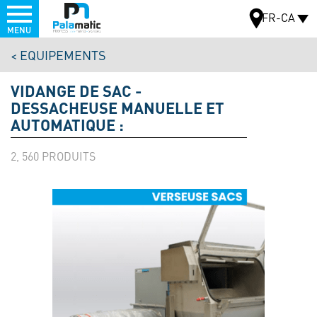
Menu
FR-CA
MENU
Aller
EQUIPEMENTS
au
CARTE
contenu
VIDANGE DE SAC -
principal
DESSACHEUSE MANUELLE ET
AUTOMATIQUE :
2, 560