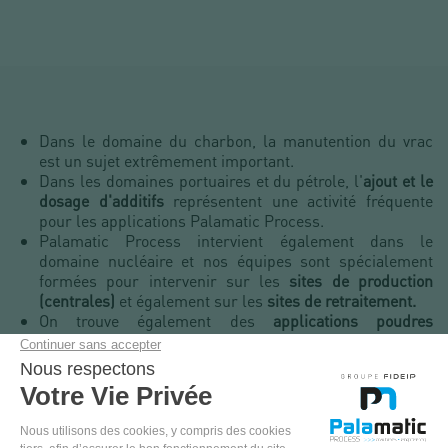
Dans le domaine du charbon, la manutention du vrac
est un sujet extrêmement important.
Dans les domaines portuaires et du pétrole, l'
ajout et le
dosage d'additifs
représentent une activité fréquente
pour les applications Palamatic Process.
Palamatic Process intervient également dans le
domaine nucléaire et nos équipes sont spécialement
formées pour intervenir sur les
sites de production
(centrales)
et également sur les
sites de retraitement.
On trouve également des
applications poudres
Palamatic Process
dans la fabrication de
panneaux
solaires avec l'utilisation de silicium
. Des applications
dans la manutention de
machefer
(résidus solides des
déchets urbains) ont été réalisées par Palamatic
Process afin de
reconditionner en big bags les cendres
en vue d'enfouissemen
t.