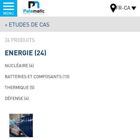
Menu
FR-CA
MENU
Aller
ETUDES DE CAS
au
CARTE
contenu
24
principal
ÉNERGIE
(24)
NAVIGATION
PRINCIPALE
NUCLÉAIRE
(4)
TEST
BATTERIES ET COMPOSANTS
(15)
THERMIQUE
(5)
DÉFENSE
(4)