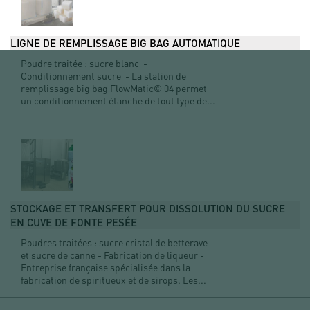
LIGNE DE REMPLISSAGE BIG BAG AUTOMATIQUE
Poudre traitée : sucre blanc -
Conditionnement sucre - La station de
remplissage big bag FlowMatic© 04 permet
un conditionnement étanche de tout type de...
STOCKAGE ET TRANSFERT POUR DISSOLUTION DU SUCRE
EN CUVE DE FONTE PESÉE
Poudres traitées : sucre cristal de betterave
et sucre de canne - Fabrication de liqueur -
Entreprise française spécialisée dans la
fabrication de spiritueux et de sirops. Les...