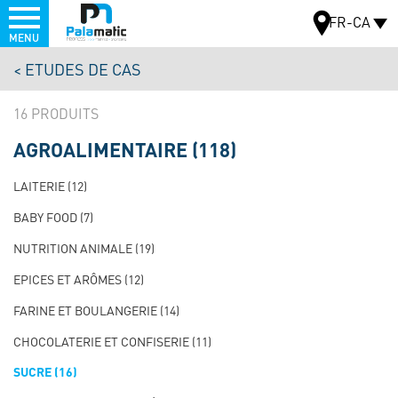
Menu
FR-CA
MENU
Aller
ETUDES DE CAS
au
CARTE
contenu
16
principal
AGROALIMENTAIRE
(118)
NAVIGATION
PRINCIPALE
LAITERIE
(12)
TEST
BABY FOOD
(7)
NUTRITION ANIMALE
(19)
EPICES ET ARÔMES
(12)
FARINE ET BOULANGERIE
(14)
CHOCOLATERIE ET CONFISERIE
(11)
SUCRE
(16)