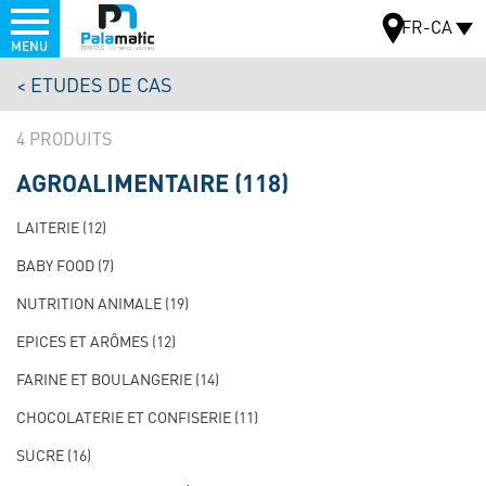
Menu
FR-CA
MENU
Aller
ETUDES DE CAS
au
CARTE
contenu
4
principal
AGROALIMENTAIRE
(118)
NAVIGATION
PRINCIPALE
LAITERIE
(12)
TEST
BABY FOOD
(7)
NUTRITION ANIMALE
(19)
EPICES ET ARÔMES
(12)
FARINE ET BOULANGERIE
(14)
CHOCOLATERIE ET CONFISERIE
(11)
SUCRE
(16)