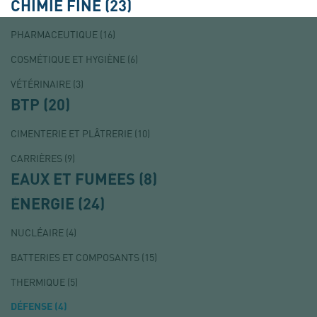
CHIMIE FINE
(23)
PHARMACEUTIQUE
(16)
COSMÉTIQUE ET HYGIÈNE
(6)
VÉTÉRINAIRE
(3)
BTP
(20)
CIMENTERIE ET PLÂTRERIE
(10)
CARRIÈRES
(9)
EAUX ET FUMÉES
(8)
ÉNERGIE
(24)
NUCLÉAIRE
(4)
BATTERIES ET COMPOSANTS
(15)
THERMIQUE
(5)
DÉFENSE
(4)