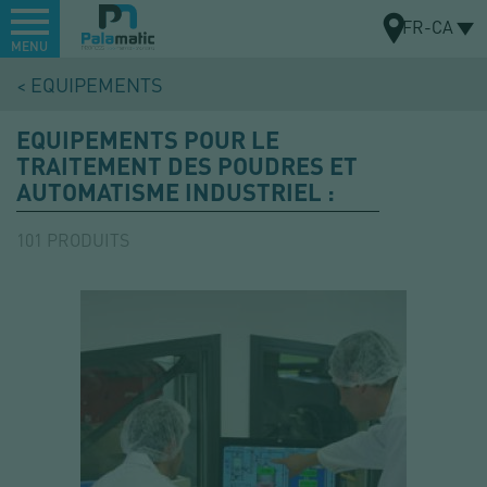
Menu
FR-CA
MENU
Aller
EQUIPEMENTS
au
CARTE
contenu
EQUIPEMENTS POUR LE
principal
TRAITEMENT DES POUDRES ET
AUTOMATISME INDUSTRIEL :
101