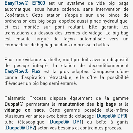
EasyFlow® EF500
est un système de vide big bags
automatique, sous haute cadence, sans intervention de
l'opérateur. Cette station s'appuie sur une pince de
préhension des big bags, appelée aussi pince hydraulique,
et est montée sur pont roulant. Elle garantit les
translations au-dessus des trémies de vidage. Le big bag
est ensuite largué de façon automatisée vers un
compacteur de big bag ou dans un presse à balles.
Pour une vidange partielle, multiproduits avec un dispositif
de pesage intégré, la station de déconditionnement
EasyFlow® Flex
est la plus adaptée. Composée d'une
canne d'aspiration rétractable, elle offre la possibilité
d'évacuer un big bag semi entamé.
Palamatic Process dispose également de la gamme
Duopal®
permettant la
manutention
des
big bags
et la
vidange de sacs
. Cette gamme possède elle-même
plusieurs variantes avec boite de délaçage (
Duopal® DP0
),
tube télescopique (
Duopal® DP1
) ou boîte à gants
(
Duopal® DP2
) selon vos besoins et contraintes process.