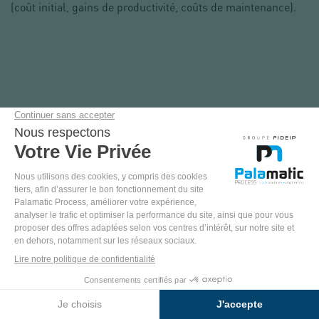
(coût initial, gains de productivité, coûts de maintenance).
LES STATIONS DE
VIDANGE BIG BAG
SONT-ELLES
COMPATIBLES AVEC
LES ENVIRONNEMENTS
NFPA?
Les stations de vidange big
bag peuvent être
compatibles avec les
environnements NFPA
(atmosphères explosives)
grâce à une conception et des équipements appropriés. Les
fabricants proposent des versions NFPA intégrant des
dispositifs de sécurité tels que la mise à la terre, des