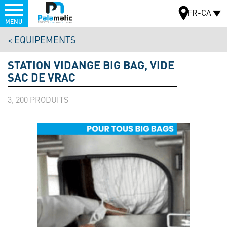
Menu
FR-CA
MENU
Aller
EQUIPEMENTS
au
CARTE
contenu
STATION VIDANGE BIG BAG, VIDE
principal
SAC DE VRAC
3, 200