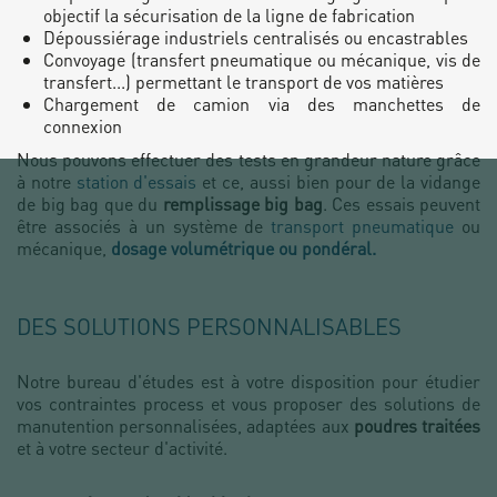
objectif la sécurisation de la ligne de fabrication
Dépoussiérage industriels centralisés ou encastrables
Convoyage (transfert pneumatique ou mécanique, vis de
transfert...) permettant le transport de vos matières
Chargement de camion via des manchettes de
connexion
Nous pouvons effectuer des tests en grandeur nature grâce
à notre
station d'essais
et ce, aussi bien pour de la vidange
de big bag
que du
remplissage big bag
. Ces essais peuvent
être associés à un système de
transport pneumatique
ou
mécanique,
dosage volumétrique ou pondéral.
DES SOLUTIONS PERSONNALISABLES
Notre bureau d'études est à votre disposition pour étudier
vos contraintes process et vous proposer des solutions de
manutention personnalisées, adaptées aux
poudres traitées
et à votre secteur d'activité.