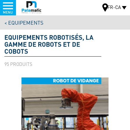
Menu
FR-CA
MENU
Aller
EQUIPEMENTS
au
CARTE
contenu
EQUIPEMENTS ROBOTISÉS, LA
principal
GAMME DE ROBOTS ET DE
COBOTS
95