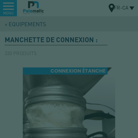
Menu
FR-CA
MENU
Aller
EQUIPEMENTS
au
CARTE
contenu
MANCHETTE DE CONNEXION :
principal
330