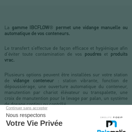
La
gamme IBCFLOW
®
permet une vidange manuelle ou
automatique de vos conteneurs.
Le transfert s’effectue de façon efficace et hygiénique afin
d’éviter toute contamination de vos
poudres
et
produits
vrac.
Plusieurs options peuvent être installées sur votre station
de
vidange conteneur
: station vibrante, fonction de
dépoussiérage, une ouverture automatique du conteneur,
manutention par chariot élévateur ou transpalette, une
croix de manutention pour le levage par palan, un système
de dosage continu ou contrôlé.
Le confinement est possible grâce à la présence d’un joint
tulipe ou d’un
joint gonflant.
Un tube de connexion permet
de transférer le produit sans qu’il soit en contact avec