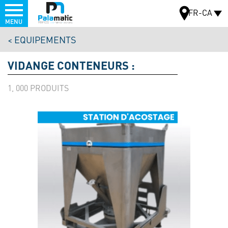
Menu
FR-CA
MENU
Aller
EQUIPEMENTS
au
CARTE
contenu
VIDANGE CONTENEURS :
principal
1, 000