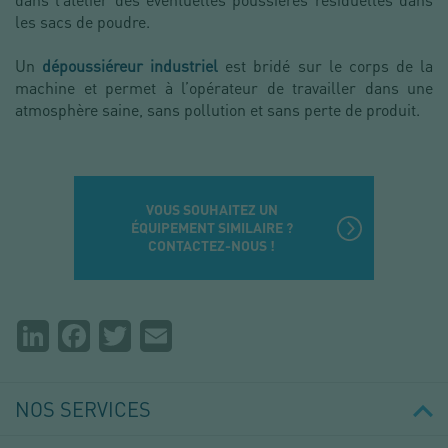
les sacs de poudre.
Un
dépoussiéreur industriel
est bridé sur le corps de la
machine et permet à l’opérateur de travailler dans une
atmosphère saine, sans pollution et sans perte de produit.
VOUS SOUHAITEZ UN
ÉQUIPEMENT SIMILAIRE ?
CONTACTEZ-NOUS !
Partager
LinkedIn
Facebook
Twitter
Email
la
page
NOS SERVICES