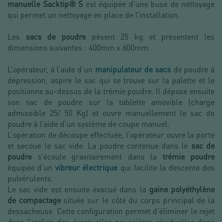
manuelle Sacktip® S
est équipée d’une buse de nettoyage
qui permet un nettoyage en place de l’installation.
Les
sacs de poudre
pèsent 25 kg et présentent les
dimensions suivantes : 400mm x 600mm.
L’opérateur, à l’aide d’un
manipulateur de sacs
de poudre à
dépression, aspire le sac qui se trouve sur la palette et le
positionne au-dessus de la trémie poudre. Il dépose ensuite
son sac de poudre sur la tablette amovible (charge
admissible 25/ 50 Kg) et ouvre manuellement le sac de
poudre à l’aide d’un système de coupe manuel.
L’opération de découpe effectuée, l’opérateur ouvre la porte
et secoue le sac vide. La poudre contenue dans le
sac de
poudre
s’écoule gravitairement dans la
trémie poudre
équipée d’un
vibreur électrique
qui facilite la descente des
pulvérulents.
Le sac vide est ensuite évacué dans la
gaine polyéthylène
de compactage
située sur le côté du corps principal de la
dessacheuse. Cette configuration permet d’éliminer le rejet
dans l’atelier des éventuelles poussières résiduelles dans