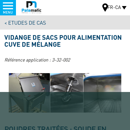
Menu
FR-CA
MENU
Aller
ETUDES DE CAS
au
CARTE
contenu
VIDANGE DE SACS POUR ALIMENTATION
principal
CUVE DE MÉLANGE
Référence application :
3-32-002
POUDRES TRAITÉES : SOUDE EN