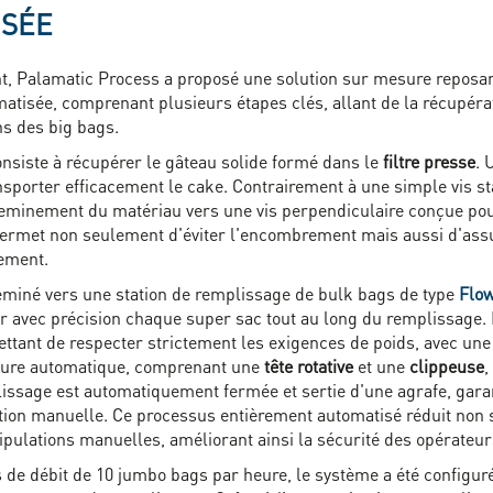
OSÉE
t, Palamatic Process a proposé une solution sur mesure reposant
tisée, comprenant plusieurs étapes clés, allant de la récupér
s des big bags.
nsiste à récupérer le gâteau solide formé dans le
filtre presse
. 
ansporter efficacement le cake. Contrairement à une simple vis st
acheminement du matériau vers une vis perpendiculaire conçue po
permet non seulement d'éviter l'encombrement mais aussi d'assu
nement.
eminé vers une station de remplissage de bulk bags de type
Flo
ser avec précision chaque super sac tout au long du remplissage
tant de respecter strictement les exigences de poids, avec une
ture automatique, comprenant une
tête rotative
et une
clippeuse
,
lissage est automatiquement fermée et sertie d'une agrafe, garant
ntion manuelle. Ce processus entièrement automatisé réduit non
lations manuelles, améliorant ainsi la sécurité des opérateurs 
 de débit de 10 jumbo bags par heure, le système a été configur