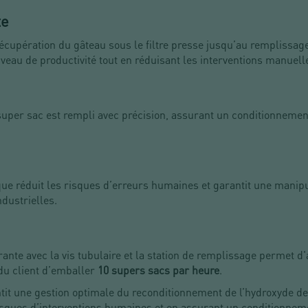
te
écupération du gâteau sous le filtre presse jusqu’au remplissag
veau de productivité tout en réduisant les interventions manuell
super sac est rempli avec précision, assurant un conditionnemen
ue réduit les risques d’erreurs humaines et garantit une manip
dustrielles.
rante avec la vis tubulaire et la station de remplissage permet d
du client d’emballer
10 supers sacs par heure
.
ntit une gestion optimale du reconditionnement de l’hydroxyde de
 risques d’interventions humaines et en assurant un conditionne