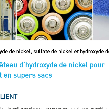
yde de nickel, sulfate de nickel et hydroxyde 
âteau d'hydroxyde de nickel pour
 en supers sacs
CLIENT
 était de mettre en place un processus industriel pour reconditio