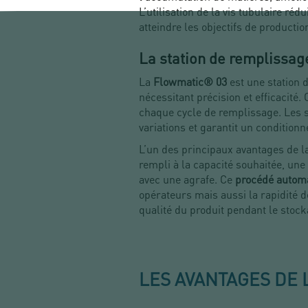
L’utilisation de la vis tubulaire ré
atteindre les objectifs de producti
La station de remplissa
La
Flowmatic® 03
est une station 
nécessitant précision et efficacité
chaque cycle de remplissage. Les s
variations et garantit un condition
L’un des principaux avantages de
rempli à la capacité souhaitée, une
avec une agrafe. Ce
procédé autom
opérateurs mais aussi la rapidité d
qualité du produit pendant le stock
LES AVANTAGES DE 