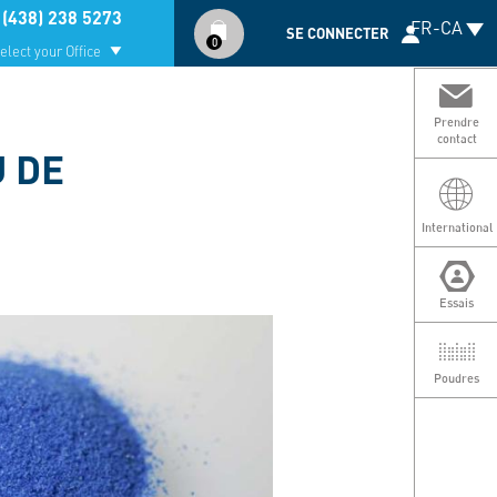
Compte
(438) 238 5273
FR-CA
utilisateur
SE CONNECTER
0
elect your Office
Prendre
contact
U DE
International
Essais
Poudres