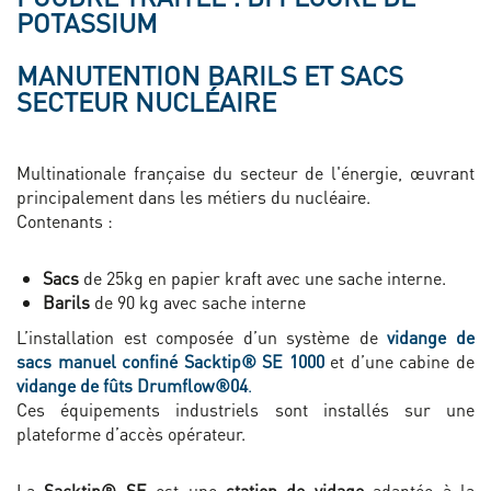
POTASSIUM
MANUTENTION BARILS ET SACS
SECTEUR NUCLÉAIRE
Multinationale française du secteur de l'énergie, œuvrant
principalement dans les métiers du nucléaire.
Contenants :
Sacs
de 25kg en papier kraft avec une sache interne.
Barils
de 90 kg avec sache interne
L’installation est composée d’un système de
vidange de
sacs manuel confiné Sacktip® SE 1000
et d’une cabine de
vidange de fûts Drumflow®04
.
Ces
équipements industriels
sont installés sur une
plateforme d’accès opérateur.
La
Sacktip® SE
est une
station de vidage
adaptée à la