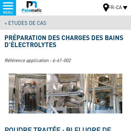
Menu
FR-CA
MENU
Aller
ETUDES DE CAS
au
CARTE
contenu
PRÉPARATION DES CHARGES DES BAINS
principal
D’ÉLECTROLYTES
Référence application :
6-61-002
POUDRE TRAITÉE : BI FLUORE DE