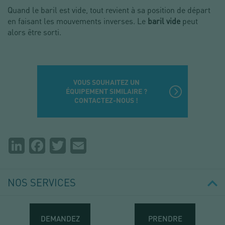
Quand le baril est vide, tout revient à sa position de départ
en faisant les mouvements inverses. Le
baril vide
peut
alors être sorti.
VOUS SOUHAITEZ UN
ÉQUIPEMENT SIMILAIRE ?
CONTACTEZ-NOUS !
Partager
LinkedIn
Facebook
Twitter
Email
la
page
NOS SERVICES
DEMANDEZ
PRENDRE