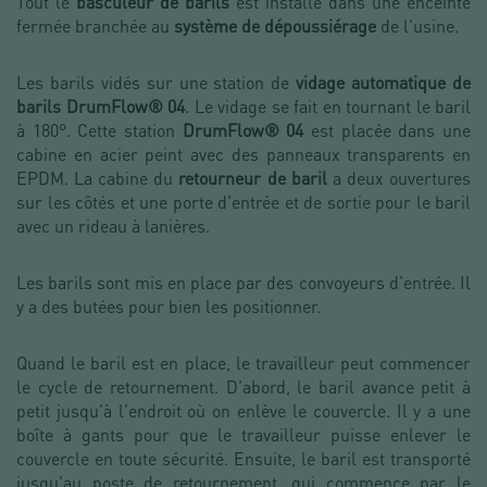
Tout le
basculeur de barils
est installé dans une enceinte
fermée branchée au
système de dépoussiérage
de l'usine.
Les barils vidés sur une station de
vidage automatique de
barils DrumFlow® 04
. Le vidage se fait en tournant le baril
à 180°. Cette station
DrumFlow® 04
est placée dans une
cabine en acier peint avec des panneaux transparents en
EPDM. La cabine du
retourneur de baril
a deux ouvertures
sur les côtés et une porte d'entrée et de sortie pour le baril
avec un rideau à lanières.
Les barils sont mis en place par des convoyeurs d'entrée. Il
y a des butées pour bien les positionner.
Quand le baril est en place, le travailleur peut commencer
le cycle de retournement. D'abord, le baril avance petit à
petit jusqu'à l'endroit où on enlève le couvercle. Il y a une
boîte à gants pour que le travailleur puisse enlever le
couvercle en toute sécurité. Ensuite, le baril est transporté
jusqu'au poste de retournement, qui commence par le