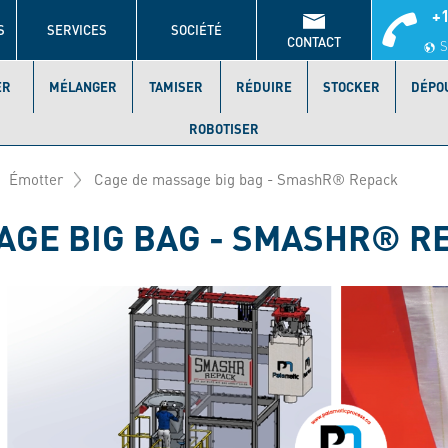
+1
S
SERVICES
SOCIÉTÉ
CONTACT
S
ER
MÉLANGER
TAMISER
RÉDUIRE
STOCKER
DÉPO
ROBOTISER
Émotter
Cage de massage big bag - SmashR® Repack
AGE BIG BAG - SMASHR® R