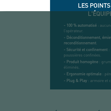
LES POINTS
L'ÉQUI
- 100 % automatisé
: aucun
l’opérateur.
- Déconditionnement, émie
reconditionnement
.
- Sécurité et confinement
:
poussières confinées.
-
Produit homogène
: grum
éliminés.
- Ergonomie optimale
: pén
-
Plug & Play
: armoire et 