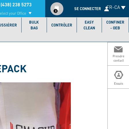
Compte
(438) 238 5273
FR-CA
utilisateur
SE CONNECTER
0
elect your Office
BULK
EASY
CONFINER
USSIÉRER
CONTRÔLER
BAG
CLEAN
- OEB
Prendre
contact
EPACK
Essais