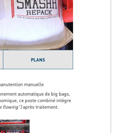
PLANS
 manutention manuelle
onnement automatique de big bags,
nomique, ce poste combiné intègre
e flowing”)
après traitement.