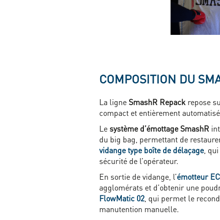
COMPOSITION DU SM
La ligne
SmashR Repack
repose su
compact et entièrement automatisé
Le
système d’émottage SmashR
int
du big bag, permettant de restaurer
vidange type boîte de délaçage
, qu
sécurité de l’opérateur.
En sortie de vidange, l’
émotteur EC
agglomérats et d’obtenir une poudr
FlowMatic 02
, qui permet le recon
manutention manuelle.