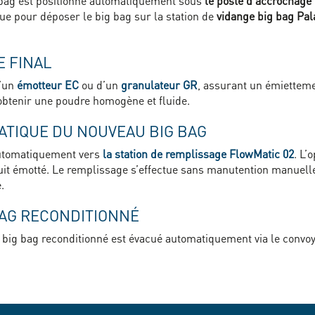
ig bag est positionné automatiquement sous
le poste d’accrochage
ique pour déposer le big bag sur la station de
vidange big bag Pa
E FINAL
d’un
émotteur EC
ou d’un
granulateur GR
, assurant un émietteme
 obtenir une poudre homogène et fluide.
ATIQUE DU NOUVEAU BIG BAG
 automatiquement vers
la station de remplissage FlowMatic 02
. L’
oduit émotté. Le remplissage s’effectue sans manutention manuell
.
BAG RECONDITIONNÉ
e big bag reconditionné est évacué automatiquement via le convo