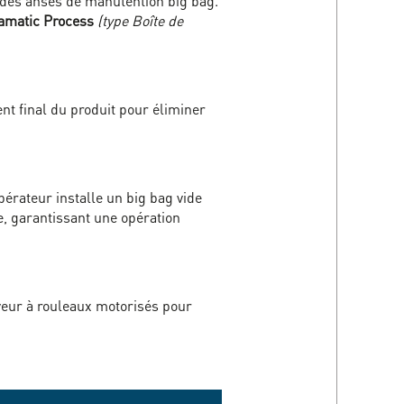
des anses de manutention big bag.
lamatic Process
(type Boîte de
nt final du produit pour éliminer
opérateur installe un big bag vide
e, garantissant une opération
yeur à rouleaux motorisés pour