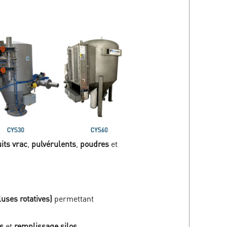
its vrac
,
pulvérulents
,
poudres
et
luses rotatives)
permettant
s
et
remplissage silos
.