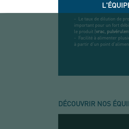
L'ÉQUI
- Le taux de dilution de pro
important pour un fort débi
le produit (
vrac, pulvérulen
- Facilité à alimenter plus
à partir d'un point d'alimen
DÉCOUVRIR NOS ÉQUI