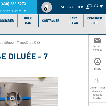
Compte
(438) 238 5273
FR-CA
utilisateur
SE CONNECTER
0
elect your Office
BULK
EASY
CONFINER
USSIÉRER
CONTRÔLER
BAG
CLEAN
- OEB
se diluée - 7 modèles CYS
Prendre
contact
 DILUÉE - 7
Essais
Ouvrir fichier
dans une
nouvelle
fenêtre