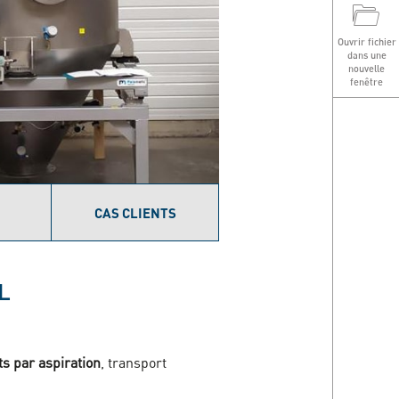
T
Ouvrir fichier
dans une
nouvelle
fenêtre
CAS CLIENTS
L
ts par aspiration
, transport