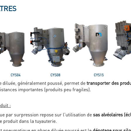
LTRES
e diluée, généralement poussé, permet de
transporter des produ
istances importantes (produits peu fragiles).
duit :
e par surpression repose sur l'utilisation de
sas alvéolaires
(éc
 produit dans la tuyauterie.
rt pneumatique en phase diluée poussé est le
dépotage sous silo