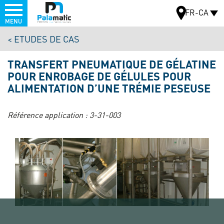
Menu
FR-CA
MENU
Aller
ETUDES DE CAS
au
CARTE
contenu
TRANSFERT PNEUMATIQUE DE GÉLATINE
principal
POUR ENROBAGE DE GÉLULES POUR
ALIMENTATION D’UNE TRÉMIE PESEUSE
Référence application :
3-31-003