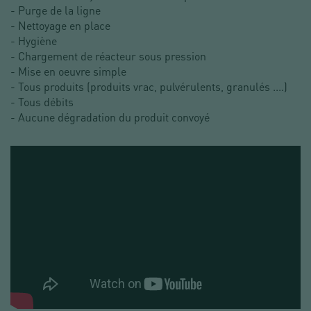
- Purge de la ligne
- Nettoyage en place
- Hygiène
- Chargement de réacteur sous pression
- Mise en oeuvre simple
- Tous produits (produits vrac, pulvérulents, granulés ....)
- Tous débits
- Aucune dégradation du produit convoyé