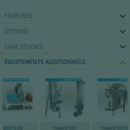
TRANSFERT
PNEUMATIQUE
PAR
FEATURES
GAIN
DE
POIDS
OPTIONS
CASE STUDIES
ÉQUIPEMENTS ADDITIONNELS
BROYEUR
TRANSPORT
TRANSPORTE