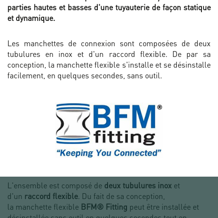
parties hautes et basses d'une tuyauterie de façon statique
et dynamique.
Les manchettes de connexion sont composées de deux
tubulures en inox et d'un raccord flexible. De par sa
conception, la manchette flexible s'installe et se désinstalle
facilement, en quelques secondes, sans outil.
L'ensemble est composé de
deux
tubulures inox
et
d'un
raccord flexible
. Du fait de sa conception,
la manchette flexible
BFM® Fi
tting
peut être installée et
désinstallée sans outil en quelques secondes tout en