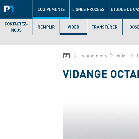
Navigation
principale
EQUIPEMENTS
LIGNES PROCESS
ETUDES DE CA
CONTACTEZ-
REMPLIR
VIDER
TRANSFÉRER
DOS
NOUS
Aller
au
Equipements
Vider
contenu
principal
VIDANGE OCTA