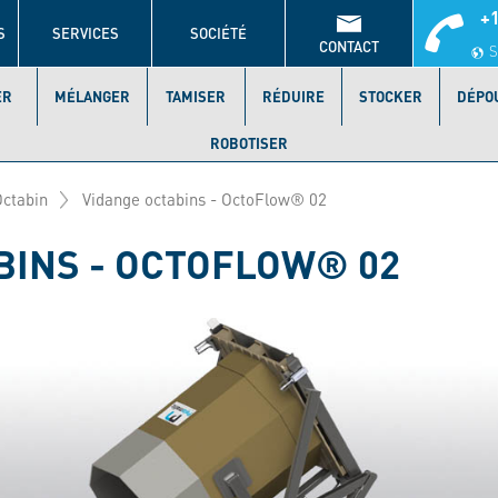
+1
S
SERVICES
SOCIÉTÉ
CONTACT
S
ER
MÉLANGER
TAMISER
RÉDUIRE
STOCKER
DÉPO
ROBOTISER
Octabin
Vidange octabins - OctoFlow® 02
BINS - OCTOFLOW® 02