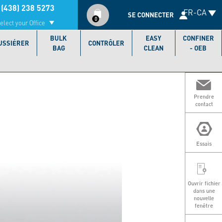
Compte
(438) 238 5273
FR-CA
utilisateur
SE CONNECTER
0
elect your Office
BULK
EASY
CONFINER
USSIÉRER
CONTRÔLER
BAG
CLEAN
- OEB
Prendre
contact
Essais
Ouvrir fichier
dans une
nouvelle
fenêtre