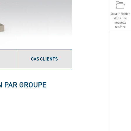
T
Ouvrir fichier
dans une
nouvelle
fenêtre
CAS CLIENTS
N PAR GROUPE