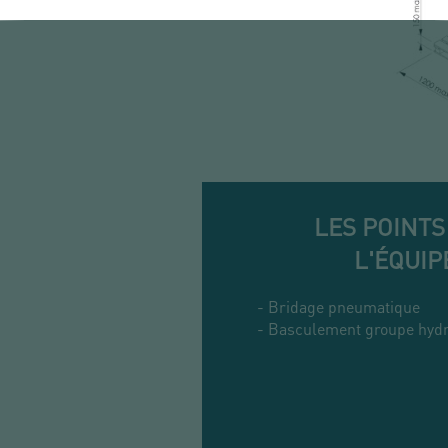
LES POINTS
L'ÉQUI
- Bridage pneumatique
- Basculement groupe hyd