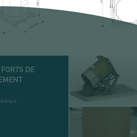
 FORTS DE
PEMENT
raulique